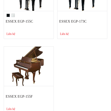
ESSEX EGP-155C
ESSEX EGP-173C
Liên hệ
Liên hệ
ESSEX EGP-155F
Liên hệ