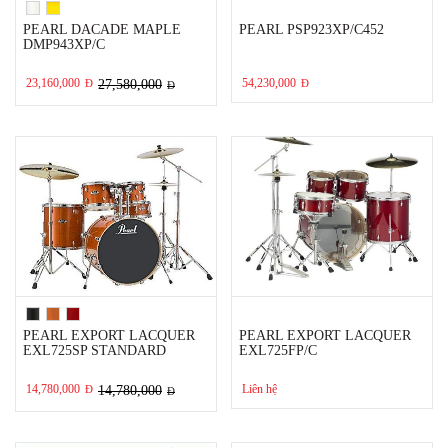
PEARL DACADE MAPLE
PEARL PSP923XP/C452
DMP943XP/C
23,160,000
54,230,000
Đ
27,580,000
Đ
Đ
PEARL EXPORT LACQUER
PEARL EXPORT LACQUER
EXL725SP STANDARD
EXL725FP/C
14,780,000
Liên hệ
Đ
14,780,000
Đ