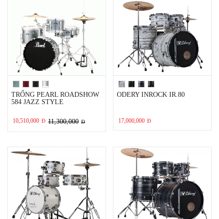
TRỐNG PEARL ROADSHOW
ODERY INROCK IR.80
584 JAZZ STYLE
10,510,000
17,000,000
Đ
11,300,000
Đ
Đ