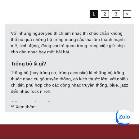
1
2
3
>
Với những người yêu thích âm nhạc thì chắc chắn không
thể bỏ qua những bộ trống mang sắc thái âm thanh mạnh
mẽ, sinh động, đóng vai trò quan trọng trong việc giữ nhịp
cho dàn nhạc hay một bài hát.
Trống bộ là gì?
Trống bộ (hay trống cơ, trống acoustic) là những bộ trống
thuộc nhạc cụ gõ truyền thống, có kích thước lớn, với nhiều
chi tiết, phù hợp cho các dòng nhạc truyền thống, blue, jazz
đến nhạc rock n roll.
Cấu tạo trống bộ
Xem thêm
Một bộ trống cơ tiêu chuẩn sẽ có cấu tạo bao gồm các
thành phần:
1 trống bass (bass-drum)
1 trống lẫy (snare-drum)