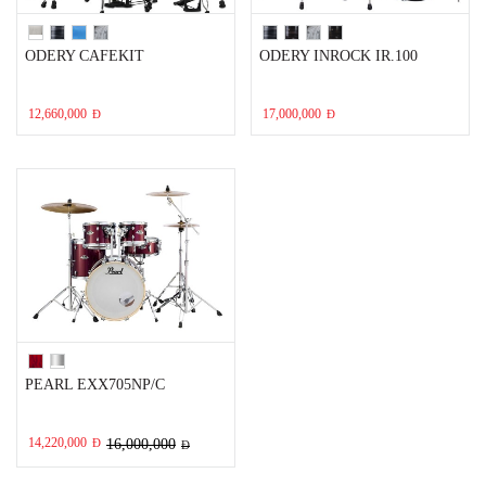
ODERY CAFEKIT
ODERY INROCK IR.100
12,660,000
17,000,000
Đ
Đ
PEARL EXX705NP/C
14,220,000
Đ
16,000,000
Đ