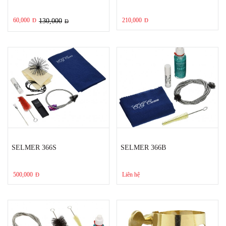
60,000
210,000
Đ
130,000
Đ
Đ
SELMER 366S
SELMER 366B
500,000
Liên hệ
Đ