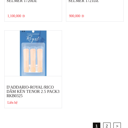
SELMER 1720DZ
SELMER 1721DZ
1,100,000
900,000
Đ
Đ
D'ADDARIO-ROYAL/RICO
DĂM KÈN TENOR 2.5 PACK3
RKB0325
Liên hệ
1
2
>