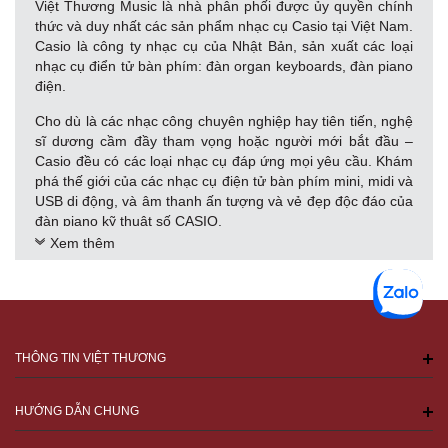
Việt Thương Music là nhà phân phối được ủy quyền chính
thức và duy nhất các sản phẩm nhạc cụ Casio tại Việt Nam.
Casio là công ty nhạc cụ của Nhật Bản, sản xuất các loại
nhạc cụ điển tử bàn phím: đàn organ keyboards, đàn piano
điện.
Cho dù là các nhạc công chuyên nghiệp hay tiên tiến, nghệ
sĩ dương cầm đầy tham vọng hoặc người mới bắt đầu –
Casio đều có các loại nhạc cụ đáp ứng mọi yêu cầu. Khám
phá thế giới của các nhạc cụ điện tử bàn phím mini, midi và
USB di động, và âm thanh ấn tượng và vẻ đẹp độc đáo của
đàn piano kỹ thuật số CASIO.
Xem thêm
Piano điện Casio: CELVIANO Digital Pianos
Đàn piano điện cao cấp của Casio dành cho nhạc công
chuyên nghiệp
Đàn piano điện Privia
THÔNG TIN VIỆT THƯƠNG
Công nghệ mới thiết kế nhỏ gọn dành cho đối tượng mới
học đàn piano.
HƯỚNG DẪN CHUNG
Workstation Keyboards của Casio