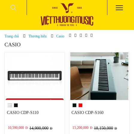
Trang chủ
Thương hiệu
Casio
CASIO
CASIO CDP-S110
CASIO CDP-S160
10,590,000
15,200,000
Đ
14,900,000
Đ
18,150,000
Đ
Đ