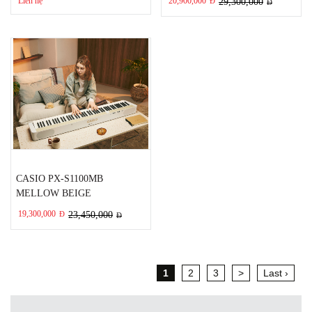
Liên hệ
20,900,000
Đ
29,300,000
Đ
CASIO PX-S1100MB
MELLOW BEIGE
19,300,000
Đ
23,450,000
Đ
1
2
3
>
Last ›