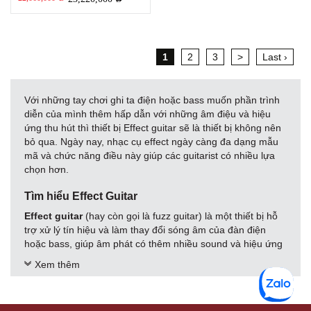
1
2
3
>
Last ›
Với những tay chơi ghi ta điện hoặc bass muốn phần trình
diễn của mình thêm hấp dẫn với những âm điệu và hiệu
ứng thu hút thì thiết bị Effect guitar sẽ là thiết bị không nên
bỏ qua. Ngày nay, nhạc cụ effect ngày càng đa dạng mẫu
mã và chức năng điều này giúp các guitarist có nhiều lựa
chọn hơn.
Tìm hiểu Effect Guitar
Effect guitar
(hay còn gọi là fuzz guitar) là một thiết bị hỗ
trợ xử lý tín hiệu và làm thay đổi sóng âm của đàn điện
hoặc bass, giúp âm phát có thêm nhiều sound và hiệu ứng
khác nhau.
Xem thêm
Các loại hiệu ứng phổ biến khi sử dụng Effect guitar bao
gồm: Distortion/overdrive thường được sử dụng với ghi ta
điện trong nhạc blues điện và nhạc rock, Modulation biến