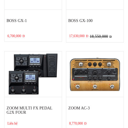
BOSS GX-1
BOSS GX-100
6,700,000
17,630,000
Đ
Đ
18,550,000
Đ
ZOOM MULTI FX PEDAL
ZOOM AC-3
G2X FOUR
Liên hệ
8,770,000
Đ