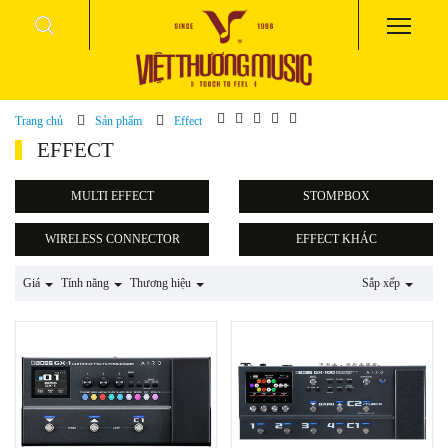
Trang chủ
Sản phẩm
Effect
EFFECT
MULTI EFFECT
STOMPBOX
WIRELESS CONNECTOR
EFFECT KHÁC
Effect Roland
Giá
Tính năng
Thương hiệu
Sắp xếp
Effect Zoom
Effect Boss
Effect Fender